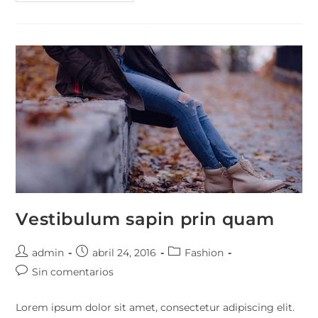
Adipiscing
An
Cursus
Vestibulum sapin prin quam
Autor
Publicación
Categoría
admin
abril 24, 2016
Fashion
de
de
de
Comentarios
Sin comentarios
la
la
la
de
entrada:
entrada:
entrada:
la
Lorem ipsum dolor sit amet, consectetur adipiscing elit.
entrada: