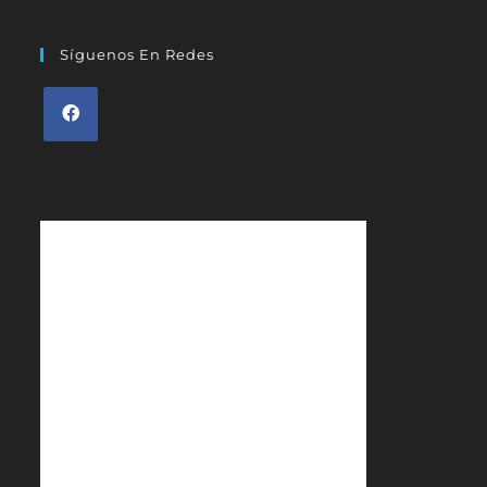
Síguenos En Redes
Se
abre
en
una
nueva
pestaña