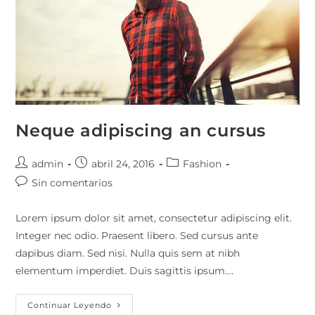
Neque adipiscing an cursus
Autor
Publicación
Categoría
admin
abril 24, 2016
Fashion
de
de
de
Comentarios
Sin comentarios
la
la
la
de
entrada:
entrada:
entrada:
la
Lorem ipsum dolor sit amet, consectetur adipiscing elit.
entrada:
Integer nec odio. Praesent libero. Sed cursus ante
dapibus diam. Sed nisi. Nulla quis sem at nibh
elementum imperdiet. Duis sagittis ipsum.…
Neque
Continuar Leyendo