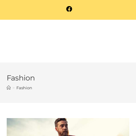
Saltar
al
contenido
Fashion
>
Fashion