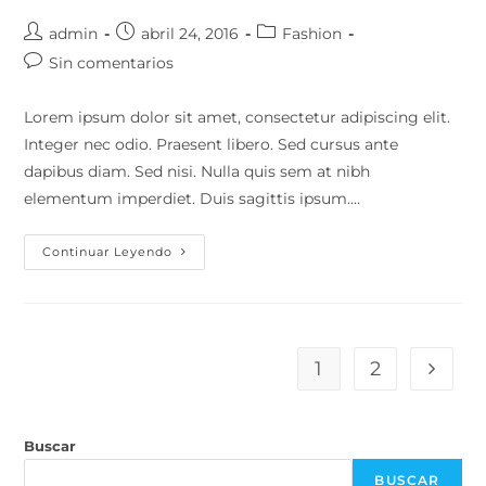
Autor
Publicación
Categoría
admin
abril 24, 2016
Fashion
de
de
de
Comentarios
Sin comentarios
la
la
la
de
entrada:
entrada:
entrada:
la
Lorem ipsum dolor sit amet, consectetur adipiscing elit.
entrada:
Integer nec odio. Praesent libero. Sed cursus ante
dapibus diam. Sed nisi. Nulla quis sem at nibh
elementum imperdiet. Duis sagittis ipsum.…
Tortor
Continuar Leyendo
Neque
Adpiscing
Diam
1
2
Ir a la
Buscar
BUSCAR